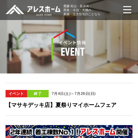
愛媛 松山・新居浜・
西条・今治・大洲の
新築・注文住宅のことなら
イベント
終了
7月4日(土)～7月26日(日)
【マサキデッキ店】夏祭りマイホームフェア