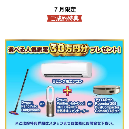
７月限定
\ ご成約特典 /