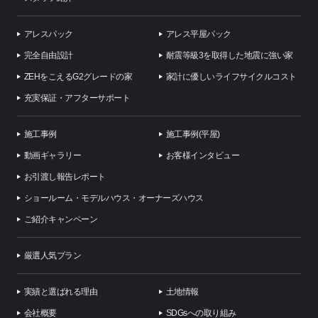
アレスパック
アレス平屋パック
完全自由設計
耐震等級3を取得した地震に強い家
ZEHをこえるG2グレードの家
家計に優しいライフサイクルコスト
充実保証・アフターサポート
施工事例
施工事例(平屋)
動画ギャラリー
お客様インタビュー
お引渡し報告レポート
ショールーム・モデルハウス・オーナーズハウス
ご紹介キャンペーン
厳選人気プラン
実績と選ばれる理由
土地情報
会社概要
SDGsへの取り組み