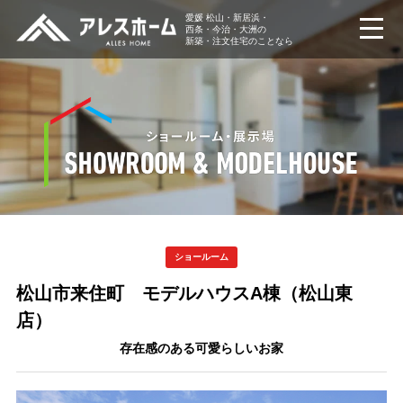
愛媛 松山・新居浜・
西条・今治・大洲の
新築・注文住宅のことなら
ショールーム
松山市来住町 モデルハウスA棟（松山東
店）
存在感のある可愛らしいお家