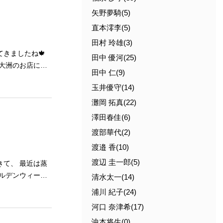
矢野夢騎(5)
直本澪李(5)
田村 玲雄(3)
田中 優河(25)
田中 仁(9)
玉井優守(14)
灘岡 拓真(22)
様お揃いでお越し
澤田春佳(6)
渡部華代(2)
渡邉 香(10)
渡辺 圭一郎(5)
清水太一(14)
浦川 紀子(24)
河口 奈津希(17)
沖本将生(0)