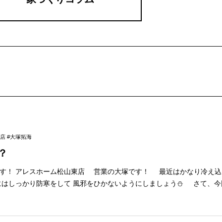
店 #大塚拓海
？
レスホーム松山東店 営業の大塚です！ 最近はかなり冷え込んできましたの
っかり防寒をして 風邪をひかないようにしましょう⛄ さて、今回は年末年始で
と思います！ 年始に実家に帰った際、 久々にアルバムを開いてみたので
いです（笑） みんなで初笑いを果たしました！ ◆1月イベントのご案内◆ 1
ェア‼総額1億円キャンペーン を開催中！ ※イベント内容は予告なく 変更す