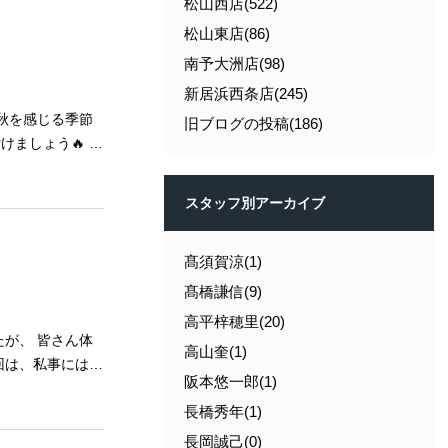
松山西店(522)
松山東店(86)
南予大洲店(98)
新居浜西条店(245)
秋を感じる季節
旧ブログの投稿(186)
ましょう🔥 さ
の出来事などいろ
ました☺ 今後も
スタッフ別アーカイブ
髙須賀涼(1)
族皆様お揃いでお
髙橋謙信(9)
高平梓穂里(20)
高山奎(1)
回は、私事にはな
阪本悠一郎(1)
誕生日を迎えまし
長橋秀年(1)
ました☺ 何歳
もして、 最高で
長岡誠己(0)