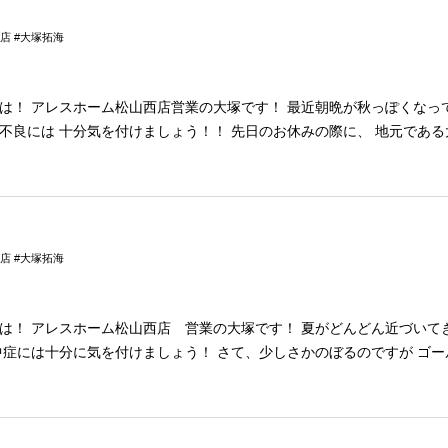
打合せできます✨ ぜひご家族皆様お揃いでお越しください♪ 詳しくはイベント情報
店 #大塚拓海
 この機会に是非お越しくださ
ホーム松山西店営業の大塚です！ 最近朝晩が秋っぽくなってきましたね🍁
を付けましょう！！ 先日のお休みの際に、 地元である大洲のお店に行
ひ行ってみてください！ ◆９月イ
ッフがお預かりしますので ゆっくりとお打合せできます✨ ぜひご家族皆
店 #大塚拓海
間中に お家づくり
を考えてみませんか？ 松山西店
スホーム松山西店 営業の大塚です！ 夏がどんどん近づいてきて、 最近は蒸
の4人で 兵庫県に行ってきました。 母親たちと遠出をするのは初めてでした
考えている 今日この頃です！ ◆6月イベント