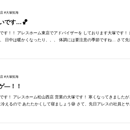
節目を目の前に迎えた今 何ができるかを考えて これから頑張ります！ ◆6月イベ
店 #大塚拓海
いです…🏀
ださい♪ 詳しくはイベント情報をご覧ください✨ ↓最新イベント
山東店に在籍しています。 6月イ
ります大塚です！ 最近は、寒波の
ベント開催中です！ 是非皆様お気軽にいらしてください。 松山東店
日中は暖かくなったり、、、 体調には要注意の季節ですね… さて先日、アレスの社
で全然動けず… ちょっと年を感じてしまった この
キッズルーム＆授乳室完備🍼 お子様はスタッフがお預かり
打合せできます✨ ぜひご家族皆様お揃いでお越しください♪ 詳しくはイベント情報
店 #大塚拓海
ムにいらしてください！ 松山
ゲ―！！
てきましたが、 体調はいかが
 ※イベント内
キッズルーム＆授乳室完備🍼 お子様はスタッフがお預かり