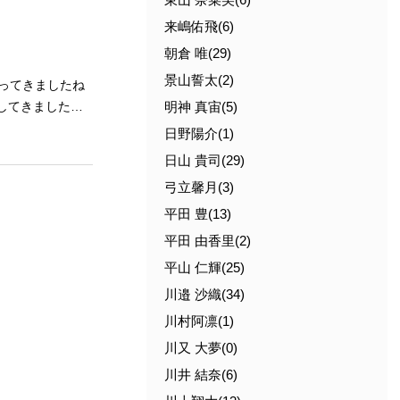
来嶋佑飛(6)
朝倉 唯(29)
景山誓太(2)
明神 真宙(5)
日野陽介(1)
日山 貴司(29)
弓立馨月(3)
ではないでしょ
平田 豊(13)
平田 由香里(2)
平山 仁輝(25)
川邉 沙織(34)
さい♪ 詳し
川村阿凛(1)
川又 大夢(0)
川井 結奈(6)