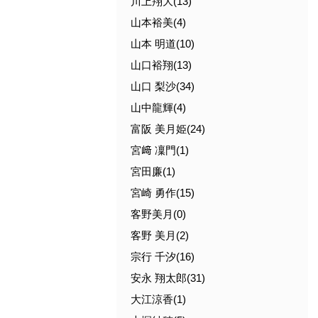
川上翔大(13)
山本裕美(4)
山本 明道(10)
山口裕翔(13)
山口 梨沙(34)
山中龍輝(4)
富阪 美月姫(24)
宮﨑 凜門(1)
宮田廉(1)
宮崎 勇作(15)
客野美月(0)
客野 美月(2)
宗行 千汐(16)
安永 翔太郎(31)
大江涼香(1)