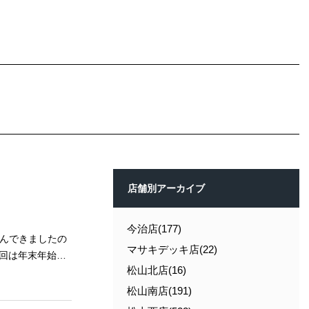
店舗別アーカイブ
今治店(177)
マサキデッキ店(22)
松山北店(16)
すが… そ
月は ア
松山南店(191)