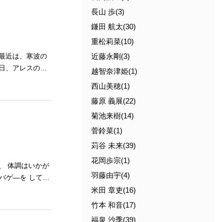
ン
長山 歩(3)
鎌田 航太(30)
重松莉菜(10)
近藤永剛(3)
越智奈津姫(1)
西山美穂(1)
藤原 義展(22)
菊池来樹(14)
菅鈴菜(1)
苅谷 未来(39)
花岡歩宗(1)
羽藤由宇(4)
米田 章吏(16)
竹本 和音(17)
福泉 沙季(39)