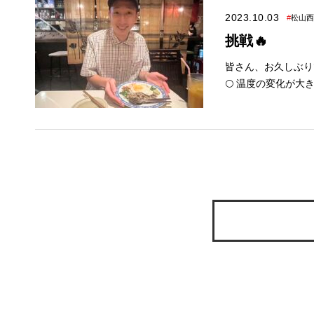
っくりとお打合せできます✨ 
2023.10.03
#
松山西
い✨ ↓最新イベント情報は下の画像をクリック↓ ■このスタッフが在籍している店舗■ 大塚は松山西店に在
挑戦🔥
籍しています。 大塚にお家づくりのお手伝いをして欲しい！ と思われた方はお気軽に西店に足をお運びく
ださい。 松山西店
皆さん、お久しぶりです！ 松山西店の大塚
🌕 温度の変化が大きいので 体調には気を付けていきましょう！ さて、先日私はある挑戦をしてきました🔥
それは、、、 初のベトナム料理屋
ても美味しかったです😋 是非皆さんも行ってみてはいかがでしょうか！ 次はどこ
ようかな、、、？ ◆10月イベントのご案内◆ 涼しい風が吹いてきて 心地よくなってきましたね。 新築一戸
建てを検討している
うか？ ╲そこで/ 『マイホーム大相談会』 を開催致します🎉 皆様のお越しをお待ちしております♪ ✨秋の豪
華旅行大抽選会✨ 1等 大阪人気テーマパーク ペアチケット＆ホテル宿泊券 2等 レオマフリ
ーパスチケットご家
✨来場者プレゼント✨ ハロウィンチーズタルト ✨各種イベント✨ カップラーメン積み
上げチャレンジなど 楽しいイベント
タッフがお預かりしま
くはイベント情報をご覧ください✨ 【コロナウイルス感染症
画像をクリック↓ ■ショールーム紹介■ 画像をクリックで気になるショールームの 情報をご覧いただけます！
どんな所か気になる！ という方は事前に