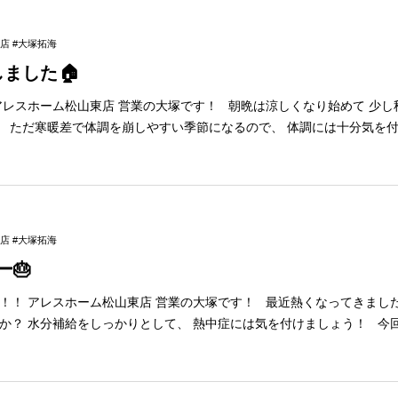
ので ゆっくり
族皆様お揃いでお越しください♪ 詳しくはイベント情報をご覧ください✨ ↓
店 #大塚拓海
タッフが在籍している店舗■ 大塚は松山東店に在籍して
ました🏠
います。 1月イベント開催中です！ 是非皆様お気軽にいらしてください。 松山東店
アレスホーム松山東店 営業の大塚です！ 朝晩は涼しくなり始めて 少し
 ただ寒暖差で体調を崩しやすい季節になるので、 体調には十分気を付け
邸に訪問させていただきました🏠 そこでは住んでからの感想や、 普段
 たこ焼きパーティーをしたりと とても楽しい時間を過ごさせてもらい
いします！！ ◆9月イベントのご案内◆ 9月は 総額１億円キャン
※イベント内容は予告なく 変更する場合がございます。 🍼キッズルーム＆授乳室
スタッフがお預かりしますので ゆっくりとお打合せできます✨ ぜひご家
店 #大塚拓海
🎂
ント開催中です！ 是非皆様お気軽
にいらしてください。 松山東店
ましたが、 皆さん体
か？ 水分補給をしっかりとして、 熱中症には気を付けましょう！ 今
った出来事を紹介させてください！ 先日の6月13日になんと、 28歳の
ざいます！ 職場の方々や、友達、家族から 祝ってもらい最高の日となり
のはいいですねぇ… 店舗メンバーからは ケーキを準備してもらったり