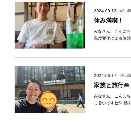
しますので ゆっくりとお
をご覧ください✨ ↓最新イベント情報は下の画像をクリック↓ ■このスタッフが在籍している店舗■ 大塚は松
2024.09.13
#
松山西
山西店に在籍しています。 12月イベント第2週が 開催されておりますので、
休み満喫！
い！ 松山西店
みなさん、こんにちは！ アレス
温度変化による体調不良には 十分気
きました！ その名も… 「地鶏焼 ふかせ」さんです！ 大洲にいたにもかかわらず、 初めて行きましたが と
ても美味しく感動しました！ また、店内の雰囲気も抜群にいいので、 ぜ
ベントのご案内◆ ※イベント内容は予告なく 変更する場合がございます。 🍼キッズルーム＆授乳室完備
🍼 お子様はスタ
ください♪ 詳しくはイベント情報をご覧ください✨ ↓最新イベント情報は下の画像をクリック↓ ■このスタッ
2024.06.17
#
松山西
フが在籍している店舗■ 大塚は松山西店に在籍しております。 このお得なキャンペーン期
家族と旅行👜
みなさん、こんにちは！ アレ
し暑いですね💦 熱中症には十分に気を付けましょう！ さて、少しさかのぼるのですが ゴールデンウィーク
の休暇中に 妻と妻の母、私の母
が、 とっても喜んでくれました😊 またどこかに行けたらなと
のご案内◆ ※イベント内容は予告なく 変更する場合がございます。 🍼キッズルーム＆授乳室完備🍼 お子