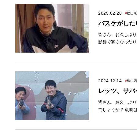
した！ 30歳という
トのご案内◆ 6月は 大決算スーパーフェア を開催中です！ ※イベント内容は予告なく 変更する場合がござ
2025.02.28
#
松山東
います。 🍼キッズルーム＆授乳室完備🍼 お子様はスタッフがお預かりしますので ゆっくりとお打合せで
バスケがした
きます✨ ぜひご家族皆様お揃いでお越しく
情報は下の画像をクリック↓ ■このスタッフが在籍している店舗■ 大塚は松
皆さん、お久しぶりです！！ アレスホーム東店でアドバイザーを してお
影響で寒くなったり、 
員で バスケットボールをしました🏀 久々に運動をしたの
頃です😭 これからは定期的に動かないといけないと 考えてます！ ◆3月イベントのご案内◆ ※イベント内
容は予告なく 変更する場合がございます。 🍼
しますので ゆっくりとお
をご覧ください✨ ↓最新イベント情報は下の画像をクリック↓ ■このスタッフが在籍している店舗■ 大塚は松
2024.12.14
#
松山西
山東店に在籍しています。 明日から3月イベント開始です！！ 是非アレスホー
レッツ、サバ
東店
皆さん、お久しぶりです！ アレスホーム松山西店 営業の大塚です！ 寒くなっ
でしょうか？ 朝晩は冷えるので あたたかくして寝ましょう😪 さて、先日アレスの社員とサバゲ―を してき
ました！ かなり本格的で、銃を撃つのも迫力があり とても楽しかったです✌ （撃たれたところはいまだに
あとが残ってます…） またみんなでやれたらいいなと思います！ ◆12月イベントのご案内◆
容は予告なく 変更する場合がございます。 🍼