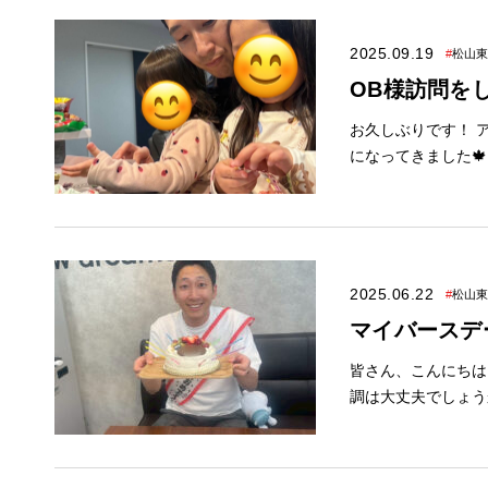
る場合がございます。 🍼キッズルーム＆授乳室完備🍼 お子様はスタッフがお預かりします
とお打合せできます✨ ぜひご家
2025.09.19
#
松山東
最新イベント情報は下の画像をクリック↓ ■このス
OB様訪問をし
お久しぶりです！ 
になってきました
て、先日OBのI様
いろお話をしたり、
引き続き長いお付き合いをよろしくお願
ペーン を開催中です！ 
完備🍼 お子様は
2025.06.22
#
松山東
越しください♪ 詳しくはイベント情報をご覧ください✨ ↓最新イベント情報は下の画像をクリック↓ ■このス
マイバースデー
タッフが在籍している店舗■ 大塚は松山東店に在籍しています。 9月イベ
皆さん、こんにちは！！ アレスホーム松山東店 営業の大塚です！ 最近熱くなってき
調は大丈夫でしょう
りますが うれしか
た！ ありがとうご
になっても祝われる