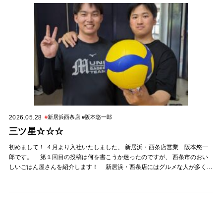
2026.05.28
#
新居浜西条店 #阪本悠一郎
三ツ星☆☆☆
初めまして！ ４月より入社いたしました、 新居浜・西条店営業 阪本悠一
郎です。 第１回目の投稿は何を書こうか迷ったのですが、 西条市のおい
しいごはん屋さんを紹介します！ 新居浜・西条店にはグルメな人が多くて
先日ランチに行ってきました☆ お店の名前は「うしろのしょうめんだ～れ」
です！ このハンバーグ切っても、 噛んでも肉汁が溢れてて、 とてもお
いしかったです！ ぜひみなさん行ってみてください おすすめのお店があ
れば 教えていただけると嬉しいです！ ◆5月イベントのご案内◆ 5月は GW
住宅キャンペーン 開催中！ ※イベント内容は予告なく 変更する場合がござ