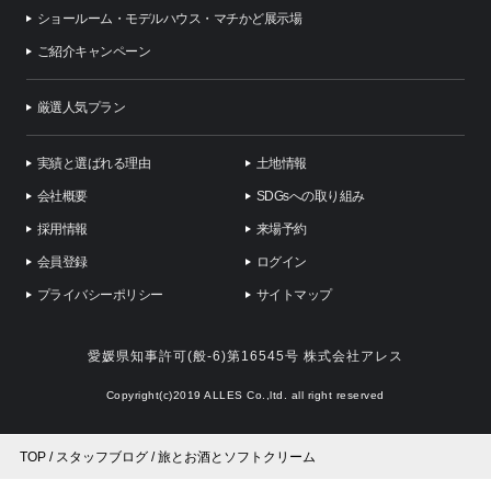
ショールーム・モデルハウス・マチかど展示場
ご紹介キャンペーン
厳選人気プラン
実績と選ばれる理由
土地情報
会社概要
SDGsへの取り組み
採用情報
来場予約
会員登録
ログイン
プライバシーポリシー
サイトマップ
愛媛県知事許可(般-6)第16545号 株式会社アレス
Copyright(c)2019 ALLES Co.,ltd. all right reserved
TOP
スタッフブログ
旅とお酒とソフトクリーム