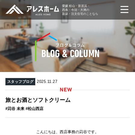
愛媛 松山・新居浜・
西条・今治・大洲の
新築・注文住宅のことなら
2025.11.27
スタッフブログ
旅とお酒とソフトクリーム
#苅谷 未来 #松山西店
こんにちは、西店事務の苅谷です。