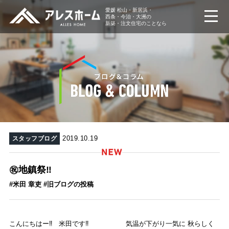
愛媛 松山・新居浜・
西条・今治・大洲の
新築・注文住宅のことなら
2019.10.19
スタッフブログ
㊗️地鎮祭‼️
#米田 章吏 #旧ブログの投稿
こんにちはー‼ 米田です‼
気温が下がり一気に 秋らしく