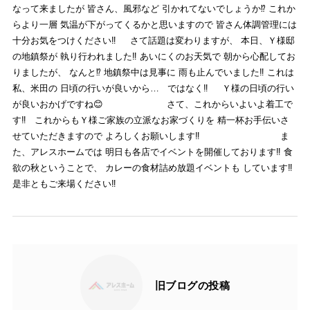
なって来ましたが 皆さん、風邪など 引かれてないでしょうか⁉ これか
らより一層 気温が下がってくるかと思いますので 皆さん体調管理には
十分お気をつけください‼ さて話題は変わりますが、 本日、Ｙ様邸
の地鎮祭が 執り行われました‼ あいにくのお天気で 朝から心配してお
りましたが、 なんと⁉ 地鎮祭中は見事に 雨も止んでいました‼ これは
私、米田の 日頃の行いが良いから… ではなく‼ Ｙ様の日頃の行い
が良いおかげですね
😊
さて、これからいよいよ着工で
す‼️ これからもＹ様ご家族の立派なお家づくりを 精一杯お手伝いさ
せていただきますので よろしくお願いします‼️
ま
た、アレスホームでは 明日も各店でイベントを開催しております‼️ 食
欲の秋ということで、 カレーの食材詰め放題イベントも しています‼️
是非ともご来場ください‼️
旧ブログの投稿