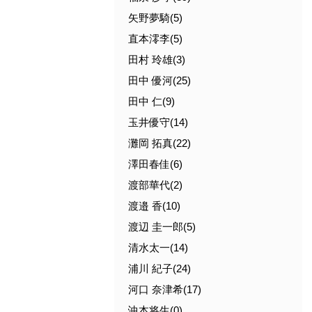
矢野夢騎(5)
直本澪李(5)
田村 玲雄(3)
田中 優河(25)
田中 仁(9)
玉井優守(14)
灘岡 拓真(22)
澤田春佳(6)
渡部華代(2)
渡邉 香(10)
渡辺 圭一郎(5)
清水太一(14)
浦川 紀子(24)
河口 奈津希(17)
沖本将生(0)