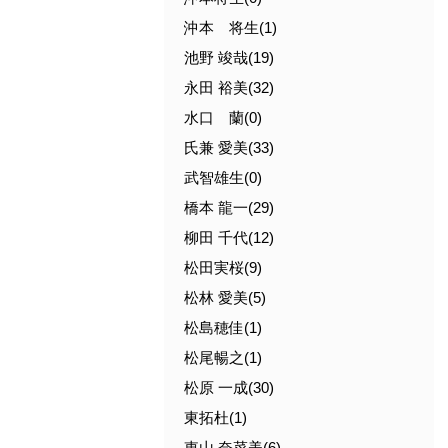
沖本 将生(1)
池野 竣哉(19)
永田 裕美(32)
水口 蘭(0)
氏兼 愛美(33)
武智雄生(0)
橋本 龍一(29)
柳田 千代(12)
松田実桜(9)
松林 愛美(5)
松島穂佳(1)
松尾暢之(1)
松原 一成(30)
東拓杜(1)
東山 奈菜美(6)