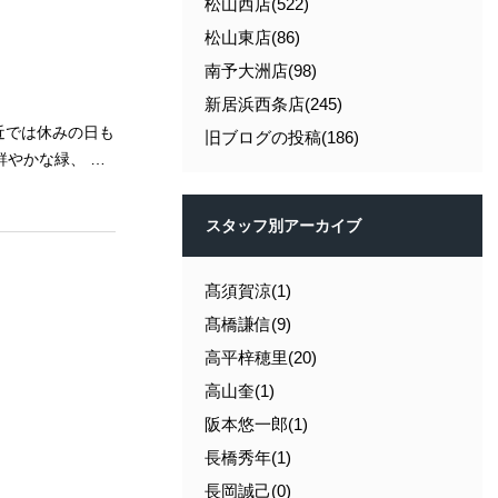
松山西店(522)
松山東店(86)
南予大洲店(98)
合わせくださ
新居浜西条店(245)
旧ブログの投稿(186)
スタッフ別アーカイブ
髙須賀涼(1)
髙橋謙信(9)
高平梓穂里(20)
高山奎(1)
阪本悠一郎(1)
長橋秀年(1)
長岡誠己(0)