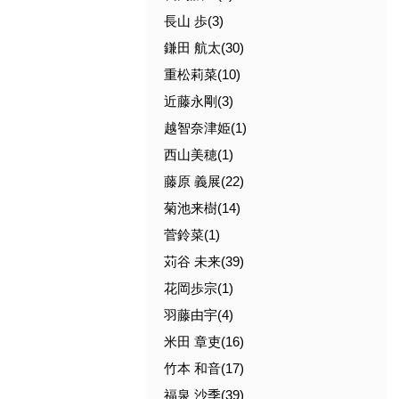
長山 歩(3)
鎌田 航太(30)
重松莉菜(10)
近藤永剛(3)
越智奈津姫(1)
西山美穂(1)
藤原 義展(22)
菊池来樹(14)
菅鈴菜(1)
苅谷 未来(39)
花岡歩宗(1)
羽藤由宇(4)
米田 章吏(16)
竹本 和音(17)
福泉 沙季(39)