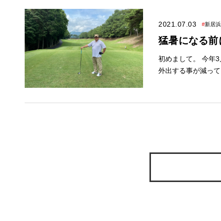
声が聞こえなくなっていました。 涼しい日もありますが、まだ
ていきましょう！ さて、9月もアレスホームではイベントを開催いたします。 完全予約制でのご案内になり
2021.07.03
#
新居浜
ますから あらかじ
猛暑になる前
い！ 感染対策万全でお待ちしておりますので 皆様是非ご来場ください✨ 特典内容は超豪華！ 詳しくはイベ
ント情報をご覧ください✨ 【コロナウイルス感染症予防対策について】 ■ショ
初めまして。 今年3月
ックで気になるショールームの 情
外出する事が減ってきていま
されますし気分転換にも良いと改めて感じ
知らせ◆ お役立ち情報・施工事例を配信中⚡ ぜひご覧ください！ アレスホーム公式Instagram【alleshome_i
nsta】 アレスホームameba公式ブログ【こちらをクリック】 ◆7月イベントのご案内◆ いよいよ夏本番！
太陽の光も元気に降り注いでくれています！ 我
お家づくりをお手伝いいたします！ さて、７月は決算期と
特典内容は超豪華！ 詳しくはイベント情報をご覧ください✨ 【コロナウイルス感染症予防対策につい
■ショールーム紹介■ 画像をクリックで気になるショールームの 情報をご覧いただけます！ ど
になる！という方は事前にチェック！ 画像をクリックで
浜・西条店 今治店