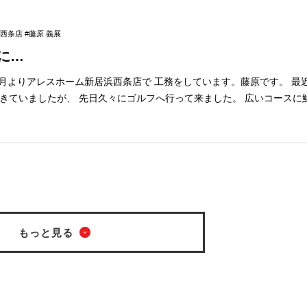
まだ暑いですから 皆様油断せずに乗り越え
西条店 #藤原 義展
めWeb予約していただくか、 当日予約の場合は事前にお電話にてお問い
に…
ールーム紹介■ 画像をクリ
よりアレスホーム新居浜西条店で 工務をしています。藤原です。 最近では休みの日も
報をご覧いただけます！ どんな所か気になる！という方は事前にチェッ
したが、 先日久々にゴルフへ行って来ました。 広いコースに鮮やかな緑、 癒
ク！ 画像をクリックで詳細をご覧いただけます✨ 松山西店 松山南店 新居浜・西条店
ました。 夏の猛暑になるまでに もう一度行きたいです。 ◆お
々アレスホームも 夏の暑さに負けないくらい熱く お客様の
いうことで 大決算イベントを開催いたします！
て】
んな所か気
詳細をご覧いただけます✨ 松山西店 松山南店 新居
もっと見る