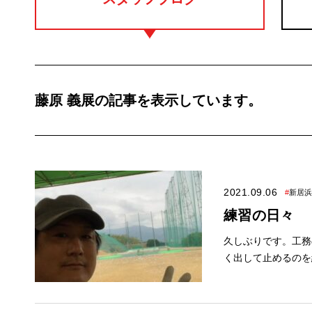
藤原 義展の記事を表示しています。
2021.09.06
#
新居浜
練習の日々
久しぶりです。工務の藤
く出して止めるのを練習中です。 当たる位置が少しズレてもス
次にコースへ出る時までには
事例を配信中⚡ ぜひご覧ください！ アレスホーム公式Instagram
公式ブログ【こちらをクリック】 ◆9月イベントのご案内◆ 