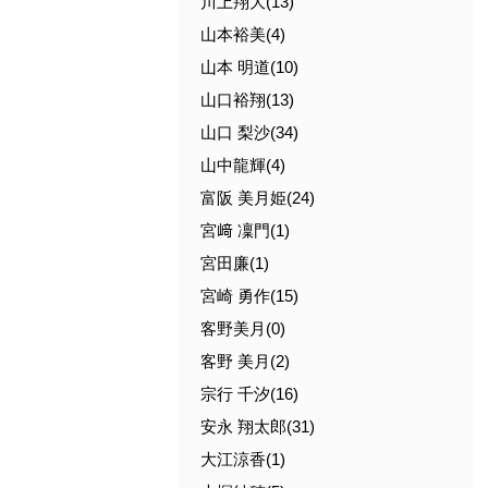
川上翔大(13)
山本裕美(4)
山本 明道(10)
山口裕翔(13)
山口 梨沙(34)
山中龍輝(4)
富阪 美月姫(24)
宮﨑 凜門(1)
宮田廉(1)
宮崎 勇作(15)
客野美月(0)
客野 美月(2)
宗行 千汐(16)
安永 翔太郎(31)
大江涼香(1)