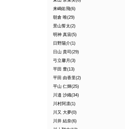
来嶋佑飛(6)
朝倉 唯(29)
景山誓太(2)
明神 真宙(5)
日野陽介(1)
日山 貴司(29)
弓立馨月(3)
平田 豊(13)
平田 由香里(2)
平山 仁輝(25)
川邉 沙織(34)
川村阿凛(1)
川又 大夢(0)
川井 結奈(6)