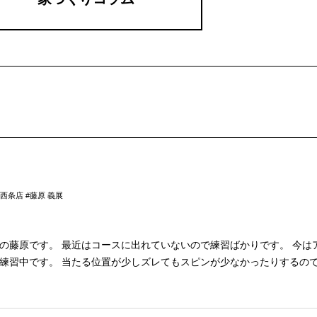
西条店 #藤原 義展
原です。 最近はコースに出れていないので練習ばかりです。 今はアプローチの低
ピンが少なかったりするので 難しいですが
 何とか出来る様にしたいと思っています。 ◆お知らせ◆ お役立ち情報・施工
【alleshome_insta】 アレスホームameba
秋の足音も聞こえ始めて いつしかセミの鳴き